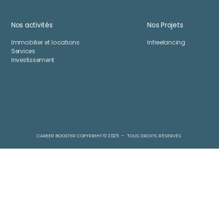
Nos activités
Nos Projets
Immobilier et locations
Infreelancing
Services
Investissement
CAREER BOOSTER COPYRIGHT
© 2025
– TOUS DROITS RÉSERVÉS