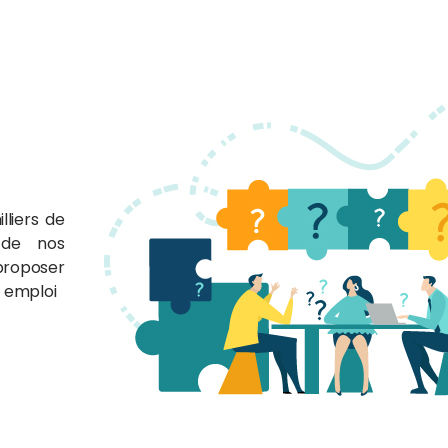
lliers de
 de nos
proposer
n emploi